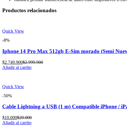
Productos relacionados
Quick View
-8%
Iphone 14 Pro Max 512gb E-Sim morado (Semi Nuev
Current
Original
$
2.749.900
$
2.999.900
price
price
Añadir al carrito
is:
was:
$2.749.900.
$2.999.900.
Quick View
-50%
Cable Lightning a USB (1 m) Compatible iPhone / iP
Current
Original
$
10.000
$
20.000
price
price
Añadir al carrito