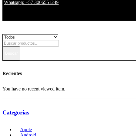
Whatsapp: +57 3006551249
Buscar
Recientes
You have no recent viewed item.
Categorías
Apple
Android