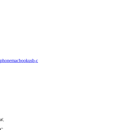
iphone
macbook
usb-c
 W.
-C.