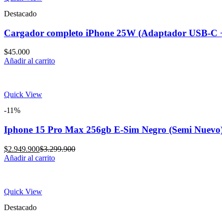
Destacado
Cargador completo iPhone 25W (Adaptador USB-C +
$
45.000
Añadir al carrito
Quick View
-11%
Iphone 15 Pro Max 256gb E-Sim Negro (Semi Nuevo
Current
Original
$
2.949.900
$
3.299.900
price
price
Añadir al carrito
is:
was:
$2.949.900.
$3.299.900.
Quick View
Destacado