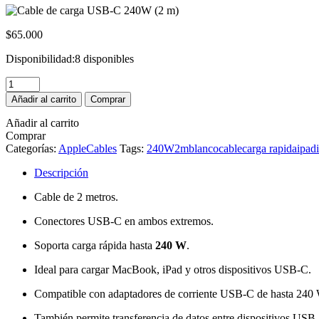
$
65.000
Disponibilidad:
8 disponibles
Cable
de
Añadir al carrito
Comprar
carga
USB-
Añadir al carrito
C
Comprar
240W
Categorías:
Apple
Cables
Tags:
240W
2m
blanco
cable
carga rapida
ipad
(2
m)
Descripción
cantidad
Cable de 2 metros.
Conectores USB-C en ambos extremos.
Soporta carga rápida hasta
240 W
.
Ideal para cargar MacBook, iPad y otros dispositivos USB-C.
Compatible con adaptadores de corriente USB-C de hasta 240
También permite transferencia de datos entre dispositivos USB