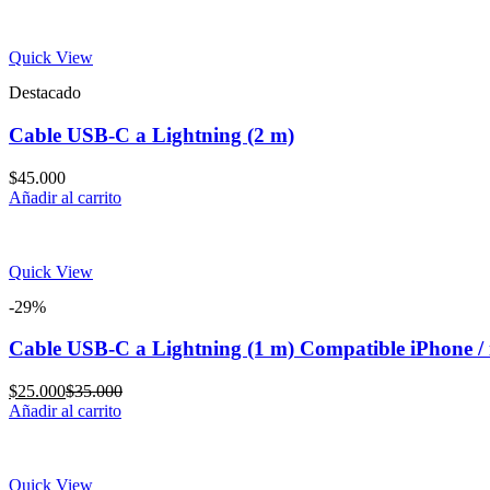
is:
was:
$10.000.
$20.000.
Quick View
Destacado
Cable USB-C a Lightning (2 m)
$
45.000
Añadir al carrito
Quick View
-29%
Cable USB-C a Lightning (1 m) Compatible iPhone /
Current
Original
$
25.000
$
35.000
price
price
Añadir al carrito
is:
was:
$25.000.
$35.000.
Quick View