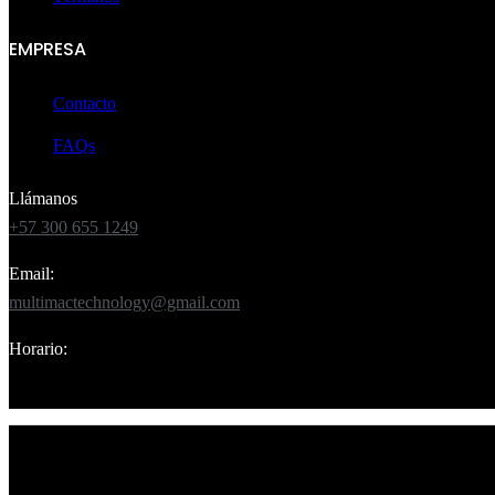
EMPRESA
Contacto
FAQs
Llámanos
+57 300 655 1249
Email:
multimactechnology@gmail.com
Horario:
Lun – Sáb 8:00am – 7:00pm