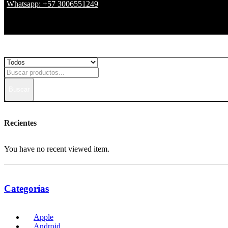
Whatsapp: +57 3006551249
Buscar
Recientes
You have no recent viewed item.
Categorías
Apple
Android