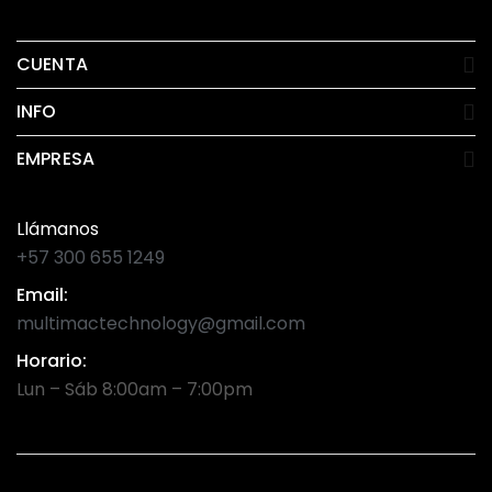
CUENTA
INFO
EMPRESA
Llámanos
+57 300 655 1249
Email:
multimactechnology@gmail.com
Horario:
Lun – Sáb 8:00am – 7:00pm