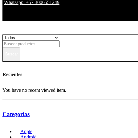
Whatsapp: +57 3006551249
Buscar
Recientes
You have no recent viewed item.
Categorías
Apple
Android