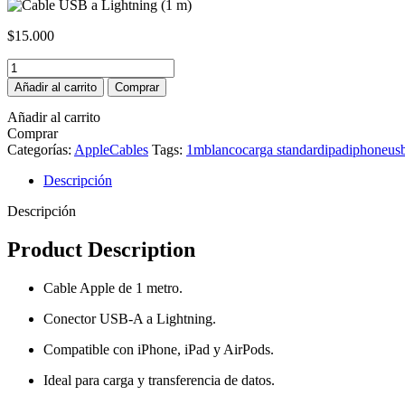
$
15.000
Cable
USB
Añadir al carrito
Comprar
a
Lightning
Añadir al carrito
(1
Comprar
m)
Categorías:
Apple
Cables
Tags:
1m
blanco
carga standard
ipad
iphone
usb
cantidad
Descripción
Descripción
Product Description
Cable Apple de 1 metro.
Conector USB-A a Lightning.
Compatible con iPhone, iPad y AirPods.
Ideal para carga y transferencia de datos.