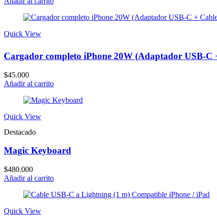
price
price
Añadir al carrito
is:
was:
$1.849.900.
$2.199.900.
Quick View
Cargador completo iPhone 20W (Adaptador USB-C +
$
45.000
Añadir al carrito
Quick View
Destacado
Magic Keyboard
$
480.000
Añadir al carrito
Quick View