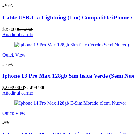
-29%
Cable USB-C a Lightning (1 m) Compatible iPhone /
Current
Original
$
25.000
$
35.000
price
price
Añadir al carrito
is:
was:
$25.000.
$35.000.
Quick View
-16%
Iphone 13 Pro Max 128gb Sim fisica Verde (Semi Nu
Current
Original
$
2.099.900
$
2.499.900
price
price
Añadir al carrito
is:
was:
$2.099.900.
$2.499.900.
Quick View
-5%