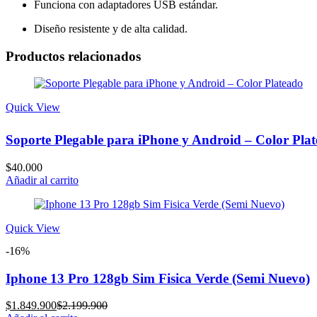
Funciona con adaptadores USB estándar.
Diseño resistente y de alta calidad.
Productos relacionados
Quick View
Soporte Plegable para iPhone y Android – Color Pla
$
40.000
Añadir al carrito
Quick View
-16%
Iphone 13 Pro 128gb Sim Fisica Verde (Semi Nuevo)
Current
Original
$
1.849.900
$
2.199.900