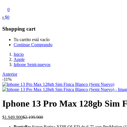
0
$
0
0
Shopping cart
Tu carrito está vacío
Continue Comprando
Inicio
Apple
Iphone Semi-nuevos
Anterior
-11%
Iphone 13 Pro Max 128gb Sim F
Current
Original
$
1.949.900
$
2.199.900
price
price
Pantalla:
Super Retina XDR OLED de 6.7″ con ProMotion (