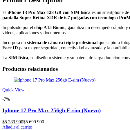
Product Description
El
iPhone 13 Pro Max 128 GB con SIM física
es un smartphone d
pantalla Super Retina XDR de 6.7 pulgadas con tecnología ProM
Impulsado por el
chip A15 Bionic
, garantiza un desempeño rápido y e
videos, aplicaciones y documentos.
Incorpora un
sistema de cámara triple profesional
que captura fotog
Face ID
para mayor seguridad, conectividad avanzada y la confiabili
La
SIM física
, su diseño resistente y su batería de larga duración c
Productos relacionados
Quick View
-7%
Iphone 17 Pro Max 256gb E-sim (Nuevo)
Current
Original
$
5.289.900
$
5.699.900
price
price
Añadir al carrito