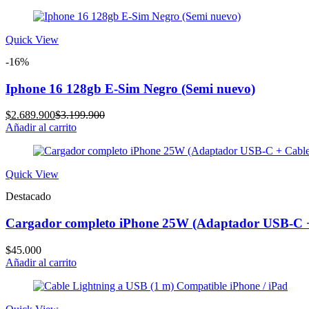
is:
was:
$5.289.900.
$5.699.900.
Quick View
-16%
Iphone 16 128gb E-Sim Negro (Semi nuevo)
Current
Original
$
2.689.900
$
3.199.900
price
price
Añadir al carrito
is:
was:
$2.689.900.
$3.199.900.
Quick View
Destacado
Cargador completo iPhone 25W (Adaptador USB-C +
$
45.000
Añadir al carrito