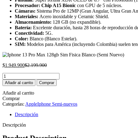
is:
was:
Procesador: Chip A15 Bionic
con GPU de 5 núcleos.
$1.949.900.
$2.199.900.
Cámaras:
Sistema Pro de 12MP (Gran Angular, Ultra Gran An
Materiales:
Acero inoxidable y Ceramic Shield.
Almacenamiento:
128 GB (no expandible).
Batería:
Excelente duración, hasta 28 horas de reproducción d
Conectividad:
5G.
Color:
Blanco (Blanco Estelar).
SIM:
Modelos para América (incluyendo Colombia) suelen te
Current
Original
$
1.949.900
$
2.199.900
price
price
Iphone
is:
was:
13
$1.949.900.
$2.199.900.
Añadir al carrito
Comprar
Pro
Max
Añadir al carrito
128gb
Comprar
Sim
Categorías:
Apple
Iphone Semi-nuevos
Fisica
Blanco
Descripción
(Semi
Descripción
Nuevo)
cantidad