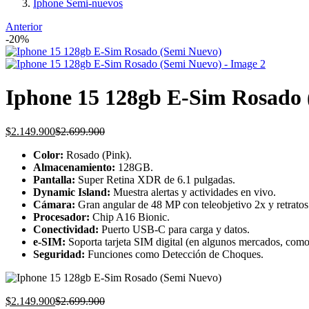
Iphone Semi-nuevos
Anterior
-20%
Iphone 15 128gb E-Sim Rosado 
Current
Original
$
2.149.900
$
2.699.900
price
price
Color:
Rosado (Pink).
is:
was:
Almacenamiento:
128GB.
$2.149.900.
$2.699.900.
Pantalla:
Super Retina XDR de 6.1 pulgadas.
Dynamic Island:
Muestra alertas y actividades en vivo.
Cámara:
Gran angular de 48 MP con teleobjetivo 2x y retrato
Procesador:
Chip A16 Bionic.
Conectividad:
Puerto USB-C para carga y datos.
e-SIM:
Soporta tarjeta SIM digital (en algunos mercados, com
Seguridad:
Funciones como Detección de Choques.
Current
Original
$
2.149.900
$
2.699.900