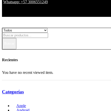
Whatsapp: +57 3006551249
Buscar
Recientes
You have no recent viewed item.
Categorías
Apple
Android