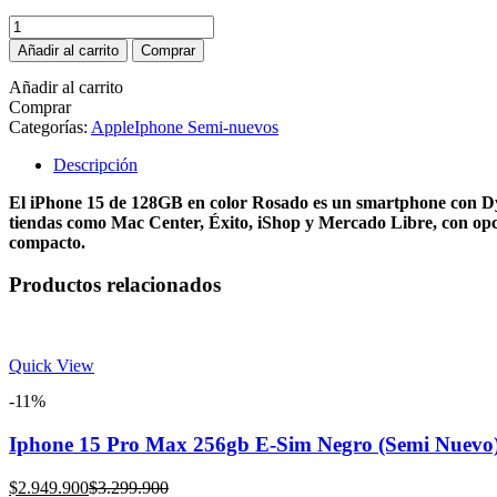
price
price
Iphone
is:
was:
15
$2.149.900.
$2.699.900.
Añadir al carrito
Comprar
128gb
E-
Añadir al carrito
Sim
Comprar
Rosado
Categorías:
Apple
Iphone Semi-nuevos
(Semi
Nuevo)
Descripción
cantidad
El iPhone 15 de 128GB en color Rosado es un smartphone con Dyn
tiendas como Mac Center, Éxito, iShop y Mercado Libre, con opc
compacto.
Productos relacionados
Quick View
-11%
Iphone 15 Pro Max 256gb E-Sim Negro (Semi Nuevo
Current
Original
$
2.949.900
$
3.299.900