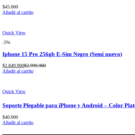
$
45.000
Añadir al carrito
Quick View
-5%
Iphone 15 Pro 256gb E-Sim Negro (Semi nuevo)
Current
Original
$
2.849.900
$
2.999.900
price
price
Añadir al carrito
is:
was:
$2.849.900.
$2.999.900.
Quick View
Soporte Plegable para iPhone y Android – Color Pla
$
40.000
Añadir al carrito