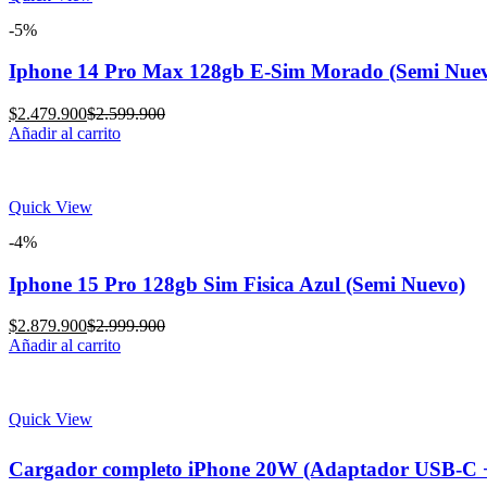
-5%
Iphone 14 Pro Max 128gb E-Sim Morado (Semi Nue
Current
Original
$
2.479.900
$
2.599.900
price
price
Añadir al carrito
is:
was:
$2.479.900.
$2.599.900.
Quick View
-4%
Iphone 15 Pro 128gb Sim Fisica Azul (Semi Nuevo)
Current
Original
$
2.879.900
$
2.999.900
price
price
Añadir al carrito
is:
was:
$2.879.900.
$2.999.900.
Quick View
Cargador completo iPhone 20W (Adaptador USB-C +