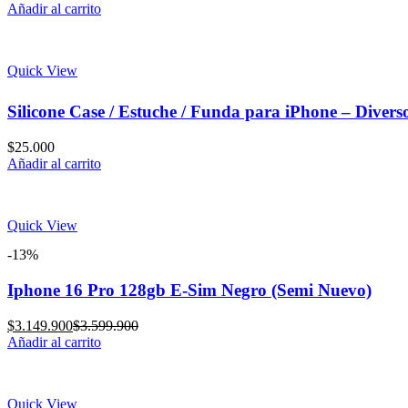
price
price
Añadir al carrito
is:
was:
$2.949.900.
$3.299.900.
Quick View
Silicone Case / Estuche / Funda para iPhone – Divers
$
25.000
Añadir al carrito
Quick View
-13%
Iphone 16 Pro 128gb E-Sim Negro (Semi Nuevo)
Current
Original
$
3.149.900
$
3.599.900
price
price
Añadir al carrito
is:
was:
$3.149.900.
$3.599.900.
Quick View