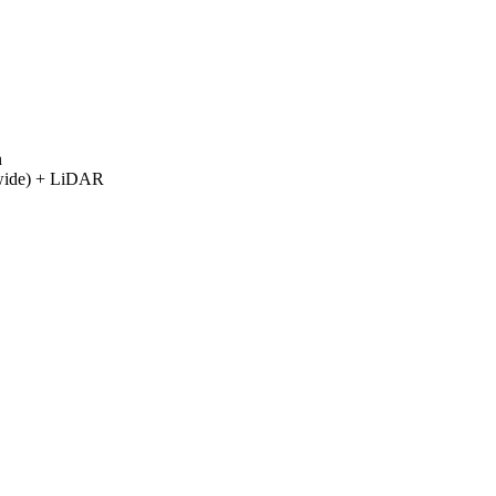
n
 wide) + LiDAR