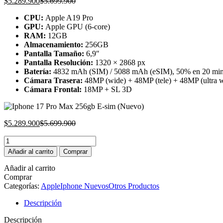
Current
Original
$
5.289.900
$
5.699.900
price
price
CPU:
Apple A19 Pro
is:
was:
GPU:
Apple GPU (6-core)
$5.289.900.
$5.699.900.
RAM:
12GB
Almacenamiento:
256GB
Pantalla Tamaño:
6,9″
Pantalla Resolución:
1320 × 2868 px
Batería:
4832 mAh (SIM) / 5088 mAh (eSIM), 50% en 20 mi
Cámara Trasera:
48MP (wide) + 48MP (tele) + 48MP (ultra
Cámara Frontal:
18MP + SL 3D
Current
Original
$
5.289.900
$
5.699.900
price
price
Iphone
is:
was:
17
$5.289.900.
$5.699.900.
Añadir al carrito
Comprar
Pro
Max
Añadir al carrito
256gb
Comprar
E-
Categorías:
Apple
Iphone Nuevos
Otros Productos
sim
(Nuevo)
Descripción
cantidad
Descripción