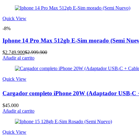
Quick View
-8%
Iphone 14 Pro Max 512gb E-Sim morado (Semi Nuev
Current
Original
$
2.749.900
$
2.999.900
price
price
Añadir al carrito
is:
was:
$2.749.900.
$2.999.900.
Quick View
Cargador completo iPhone 20W (Adaptador USB-C +
$
45.000
Añadir al carrito
Quick View