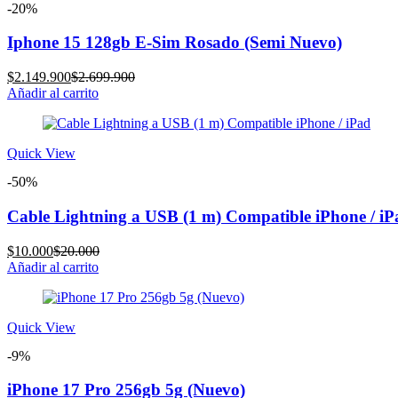
-20%
Iphone 15 128gb E-Sim Rosado (Semi Nuevo)
Current
Original
$
2.149.900
$
2.699.900
price
price
Añadir al carrito
is:
was:
$2.149.900.
$2.699.900.
Quick View
-50%
Cable Lightning a USB (1 m) Compatible iPhone / iP
Current
Original
$
10.000
$
20.000
price
price
Añadir al carrito
is:
was:
$10.000.
$20.000.
Quick View
-9%
iPhone 17 Pro 256gb 5g (Nuevo)