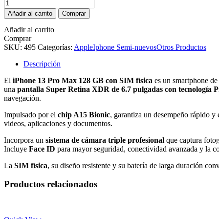
Iphone
is:
was:
13
$2.099.900.
$2.499.900.
Añadir al carrito
Comprar
Pro
Max
Añadir al carrito
128gb
Comprar
Sim
SKU:
495
Categorías:
Apple
Iphone Semi-nuevos
Otros Productos
fisica
Verde
Descripción
(Semi
El
iPhone 13 Pro Max 128 GB con SIM física
es un smartphone d
Nuevo)
una
pantalla Super Retina XDR de 6.7 pulgadas con tecnología 
cantidad
navegación.
Impulsado por el
chip A15 Bionic
, garantiza un desempeño rápido y e
videos, aplicaciones y documentos.
Incorpora un
sistema de cámara triple profesional
que captura fotog
Incluye
Face ID
para mayor seguridad, conectividad avanzada y la co
La
SIM física
, su diseño resistente y su batería de larga duración c
Productos relacionados