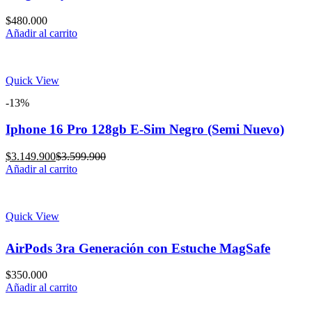
$
480.000
Añadir al carrito
Quick View
-13%
Iphone 16 Pro 128gb E-Sim Negro (Semi Nuevo)
Current
Original
$
3.149.900
$
3.599.900
price
price
Añadir al carrito
is:
was:
$3.149.900.
$3.599.900.
Quick View
AirPods 3ra Generación con Estuche MagSafe
$
350.000
Añadir al carrito