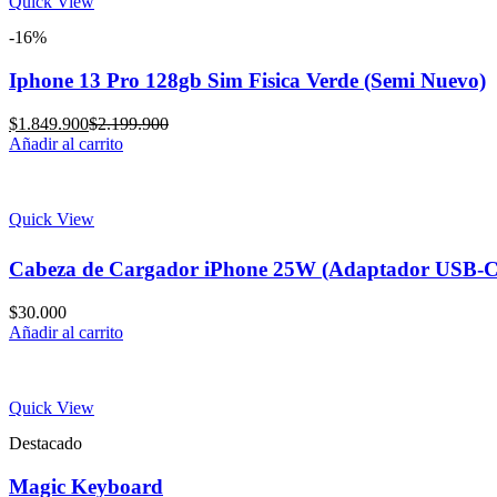
Quick View
-16%
Iphone 13 Pro 128gb Sim Fisica Verde (Semi Nuevo)
Current
Original
$
1.849.900
$
2.199.900
price
price
Añadir al carrito
is:
was:
$1.849.900.
$2.199.900.
Quick View
Cabeza de Cargador iPhone 25W (Adaptador USB-C
$
30.000
Añadir al carrito
Quick View
Destacado
Magic Keyboard