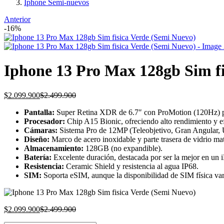
Iphone Semi-nuevos
Anterior
-16%
Iphone 13 Pro Max 128gb Sim fi
Current
Original
$
2.099.900
$
2.499.900
price
price
Pantalla:
Super Retina XDR de 6.7″ con ProMotion (120Hz) p
is:
was:
Procesador:
Chip A15 Bionic, ofreciendo alto rendimiento y ef
$2.099.900.
$2.499.900.
Cámaras:
Sistema Pro de 12MP (Teleobjetivo, Gran Angular,
Diseño:
Marco de acero inoxidable y parte trasera de vidrio m
Almacenamiento:
128GB (no expandible).
Batería:
Excelente duración, destacada por ser la mejor en un
Resistencia:
Ceramic Shield y resistencia al agua IP68.
SIM:
Soporta eSIM, aunque la disponibilidad de SIM física var
Current
Original
$
2.099.900
$
2.499.900
price
price