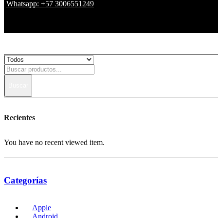
Whatsapp: +57 3006551249
Buscar
Recientes
You have no recent viewed item.
Categorías
Apple
Android