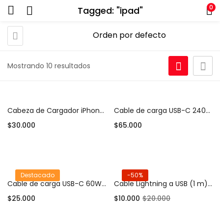
0
Tagged: "ipad"
Mostrando 10 resultados
Cabeza de Cargador iPhone 25W (Adaptador USB-C)
Cable de carga USB-C 240W (2 m)
$
30.000
$
65.000
Añadir al carrito
Añadir al carrito
Destacado
-50%
Cable de carga USB-C 60W (1 m)
Cable Lightning a USB (1 m) Compatible iPhone / iPad
$
25.000
$
10.000
$
20.000
Añadir al carrito
Añadir al carrito