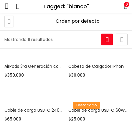
0
Tagged: "blanco"
Mostrando 11 resultados
AirPods 3ra Generación con Estuche MagSafe
Cabeza de Cargador iPhone 25W (Adaptador USB-C)
$
350.000
$
30.000
Añadir al carrito
Añadir al carrito
Destacado
Cable de carga USB-C 240W (2 m)
Cable de carga USB-C 60W (1 m)
$
65.000
$
25.000
Añadir al carrito
Añadir al carrito