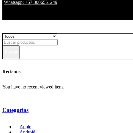
Whatsapp: +57 3006551249
Buscar
Recientes
You have no recent viewed item.
Categorías
Apple
Android