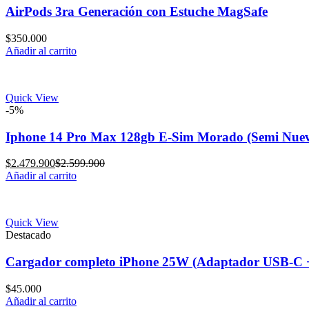
AirPods 3ra Generación con Estuche MagSafe
$
350.000
Añadir al carrito
Quick View
-5%
Iphone 14 Pro Max 128gb E-Sim Morado (Semi Nue
Current
Original
$
2.479.900
$
2.599.900
price
price
Añadir al carrito
is:
was:
$2.479.900.
$2.599.900.
Quick View
Destacado
Cargador completo iPhone 25W (Adaptador USB-C +
$
45.000
Añadir al carrito