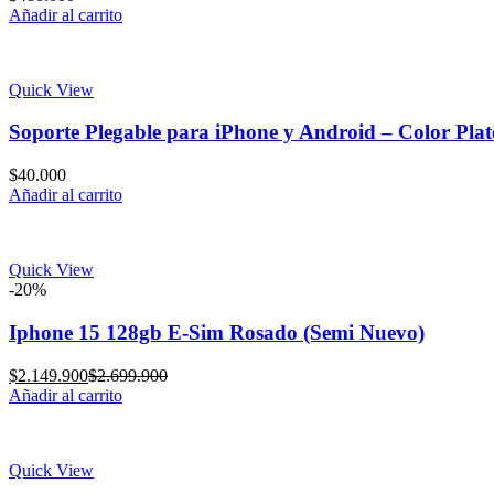
Añadir al carrito
Quick View
Soporte Plegable para iPhone y Android – Color Pla
$
40.000
Añadir al carrito
Quick View
-20%
Iphone 15 128gb E-Sim Rosado (Semi Nuevo)
Current
Original
$
2.149.900
$
2.699.900
price
price
Añadir al carrito
is:
was:
$2.149.900.
$2.699.900.
Quick View