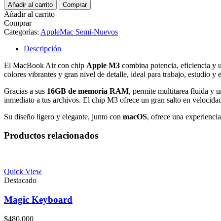
Air
$3.499.900.
$3.899.900.
Añadir al carrito
Comprar
M3
Añadir al carrito
16gb
Comprar
256gb
Categorías:
Apple
Mac Semi-Nuevos
13.3
Español
Descripción
Media
Noche
El MacBook Air con chip
Apple M3
combina potencia, eficiencia y u
(Semi-
colores vibrantes y gran nivel de detalle, ideal para trabajo, estudio y 
Nuevo)
cantidad
Gracias a sus
16GB de memoria RAM
, permite multitarea fluida y
inmediato a tus archivos. El chip M3 ofrece un gran salto en velocida
Su diseño ligero y elegante, junto con
macOS
, ofrece una experiencia
Productos relacionados
Quick View
Destacado
Magic Keyboard
$
480.000