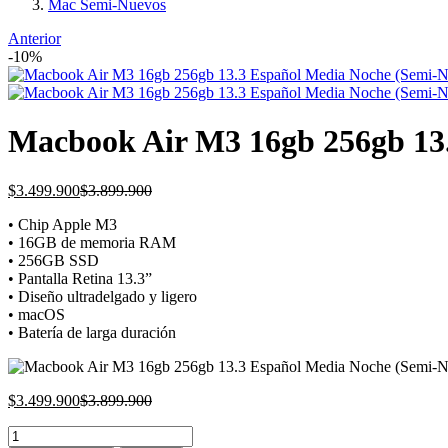
Mac Semi-Nuevos
Anterior
-10%
Macbook Air M3 16gb 256gb 13
Current
Original
$
3.499.900
$
3.899.900
price
price
• Chip Apple M3
is:
was:
• 16GB de memoria RAM
$3.499.900.
$3.899.900.
• 256GB SSD
• Pantalla Retina 13.3”
• Diseño ultradelgado y ligero
• macOS
• Batería de larga duración
Current
Original
$
3.499.900
$
3.899.900
price
price
Macbook
is:
was: