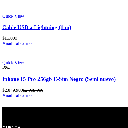
Quick View
Cable USB a Lightning (1 m)
$
15.000
Añadir al carrito
Quick View
-5%
Iphone 15 Pro 256gb E-Sim Negro (Semi nuevo)
Current
Original
$
2.849.900
$
2.999.900
price
price
Añadir al carrito
is:
was:
$2.849.900.
$2.999.900.
CUENTA