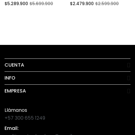
$
5.289.900
$
5.699.900
$
2.479.900
$
2.599.900
Añadir al carrito
Añadir al carrito
CUENTA
INFO
EMPRESA
Llámanos
+57 300 655 1249
Email: