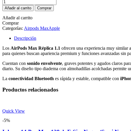
Diadema
is:
was:
1.1
$159.900.
$199.900.
Añadir al carrito
Comprar
Airpods
Max
Añadir al carrito
Magneticas
Comprar
Azul
Categorías:
Airpods Max
Apple
(Replica)
cantidad
Descripción
Los
AirPods Max Réplica 1.1
ofrecen una experiencia muy similar 
para quienes buscan apariencia premium y funciones avanzadas sin p
Cuentan con
sonido envolvente
, graves potentes y agudos claros par
diario. Su diseño tipo diadema con almohadillas acolchadas permite 
La
conectividad Bluetooth
es rápida y estable, compatible con
iPhon
Productos relacionados
Quick View
-5%