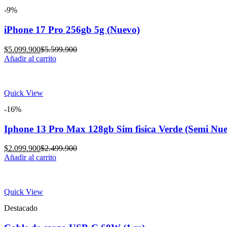
-9%
iPhone 17 Pro 256gb 5g (Nuevo)
Current
Original
$
5.099.900
$
5.599.900
price
price
Añadir al carrito
is:
was:
$5.099.900.
$5.599.900.
Quick View
-16%
Iphone 13 Pro Max 128gb Sim fisica Verde (Semi Nu
Current
Original
$
2.099.900
$
2.499.900
price
price
Añadir al carrito
is:
was:
$2.099.900.
$2.499.900.
Quick View
Destacado