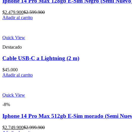
Iphone 14 Pro Max 128gb E-Sim Negro (Semi Nuevo
Current
Original
$
2.479.900
$
2.599.900
price
price
Añadir al carrito
is:
was:
$2.479.900.
$2.599.900.
Quick View
Destacado
Cable USB-C a Lightning (2 m)
$
45.000
Añadir al carrito
Quick View
-8%
Iphone 14 Pro Max 512gb E-Sim morado (Semi Nuev
Current
Original
$
2.749.900
$
2.999.900