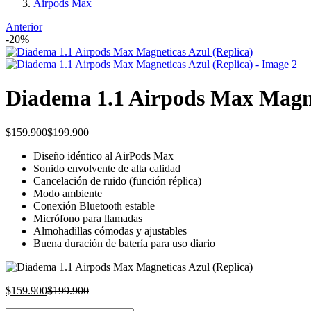
Airpods Max
Anterior
-20%
Diadema 1.1 Airpods Max Magne
Current
Original
$
159.900
$
199.900
price
price
Diseño idéntico al AirPods Max
is:
was:
Sonido envolvente de alta calidad
$159.900.
$199.900.
Cancelación de ruido (función réplica)
Modo ambiente
Conexión Bluetooth estable
Micrófono para llamadas
Almohadillas cómodas y ajustables
Buena duración de batería para uso diario
Current
Original
$
159.900
$
199.900
price
price