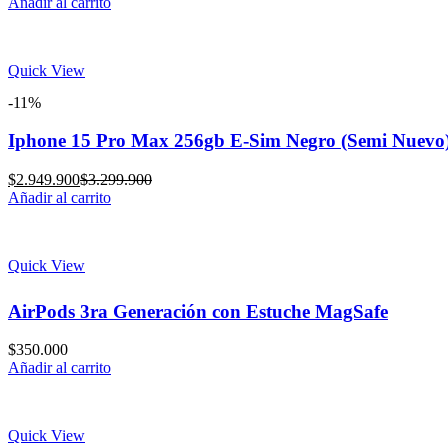
price
price
Añadir al carrito
is:
was:
$2.749.900.
$2.999.900.
Quick View
-11%
Iphone 15 Pro Max 256gb E-Sim Negro (Semi Nuevo
Current
Original
$
2.949.900
$
3.299.900
price
price
Añadir al carrito
is:
was:
$2.949.900.
$3.299.900.
Quick View
AirPods 3ra Generación con Estuche MagSafe
$
350.000
Añadir al carrito
Quick View