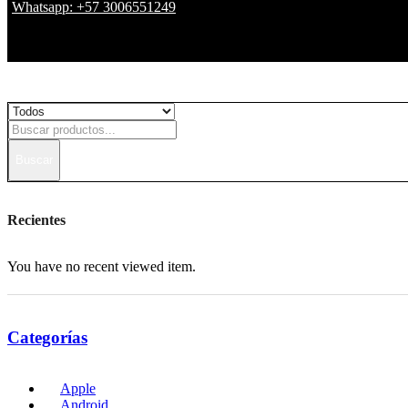
Whatsapp: +57 3006551249
Buscar
Recientes
You have no recent viewed item.
Categorías
Apple
Android