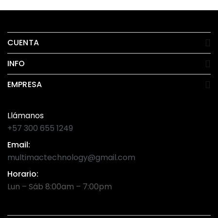
CUENTA
INFO
EMPRESA
Llámanos
+57 300 655 1249
Email:
multimactechnology@gmail.com
Horario:
Lun – Sáb 8:00am – 7:00pm