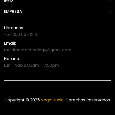
INFO
EMPRESA
Llámanos
+57 300 655 1249
Email:
multimactechnology@gmail.com
Horario:
Lun – Sáb 8:00am – 7:00pm
Copyright © 2025
VegaStudio
. Derechos Reservados.