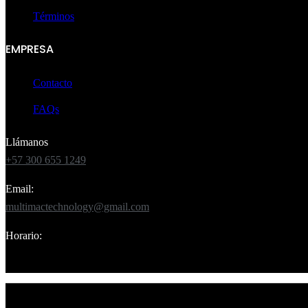
Términos
EMPRESA
Contacto
FAQs
Llámanos
+57 300 655 1249
Email:
multimactechnology@gmail.com
Horario:
Lun – Sáb 8:00am – 7:00pm