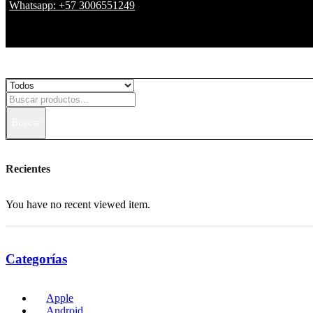
Whatsapp: +57 3006551249
Buscar
Recientes
You have no recent viewed item.
Categorías
Apple
Android