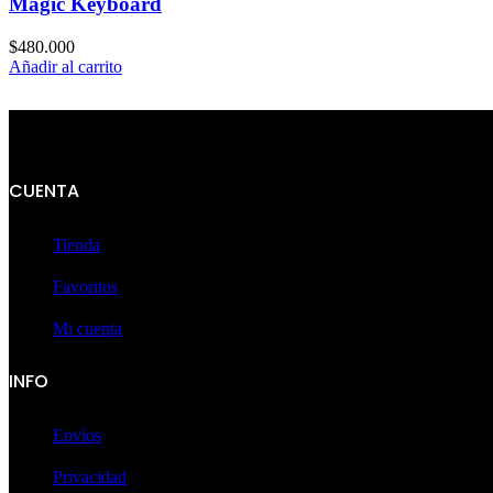
Magic Keyboard
$
480.000
Añadir al carrito
CUENTA
Tienda
Favoritos
Mi cuenta
INFO
Envíos
Privacidad