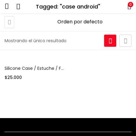
0
Tagged: "case android"
Mostrando el único resultado
Silicone Case / Estuche / Funda para Android – Colores surtidos (desde $25.000)
$
25.000
Añadir al carrito