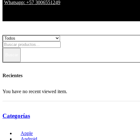
Whatsapp: +57 3006551249
Buscar
Recientes
You have no recent viewed item.
Categorías
Apple
Android