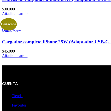
$
30.000
Añadir al carrito
Destacado
Quick View
Cargador completo iPhone 25W (Adaptador USB-C +
$
45.000
Añadir al carrito
CUENTA
Tienda
Favoritos