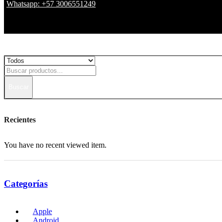
Whatsapp: +57 3006551249
Buscar
Recientes
You have no recent viewed item.
Categorías
Apple
Android