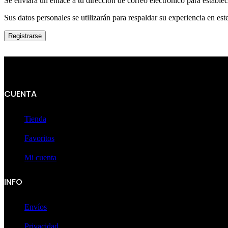
Se enviará un enlace a tu dirección de correo electrónico para estable
Sus datos personales se utilizarán para respaldar su experiencia en este
Registrarse
CUENTA
Tienda
Favoritos
Mi cuenta
INFO
Envíos
Privacidad