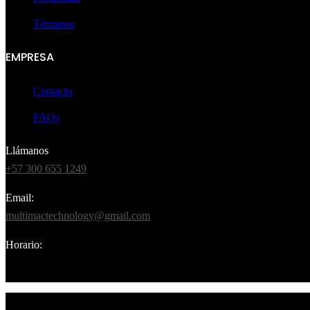
Términos
EMPRESA
Contacto
FAQs
Llámanos
+57 300 655 1249
Email:
multimactechnology@gmail.com
Horario:
Lun – Sáb 8:00am – 7:00pm