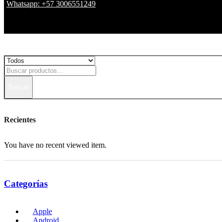
Whatsapp: +57 3006551249
Buscar
Recientes
You have no recent viewed item.
Categorías
Apple
Android