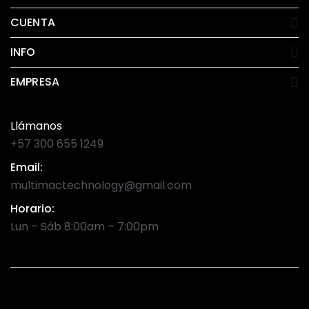
CUENTA
INFO
EMPRESA
Llámanos
+57 300 655 1249
Email:
multimactechnology@gmail.com
Horario:
Lun – Sáb 8:00am – 7:00pm